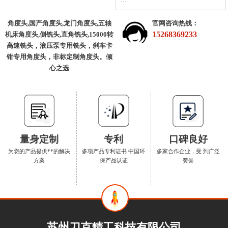
···
角度头,国产角度头,龙门角度头,五轴
官网咨询热线：
15268369233
机床角度头,侧铣头,直角铣头,15000转
高速铣头，液压泵专用铣头，刹车卡
钳专用角度头，非标定制角度头。倾
心之选
量身定制
专利
口碑良好
为您的产品提供**的解决
多项产品专利证书 中国环
多家合作企业，受 到广泛
方案
保产品认证
赞誉
苏州刀克精工科技有限公司