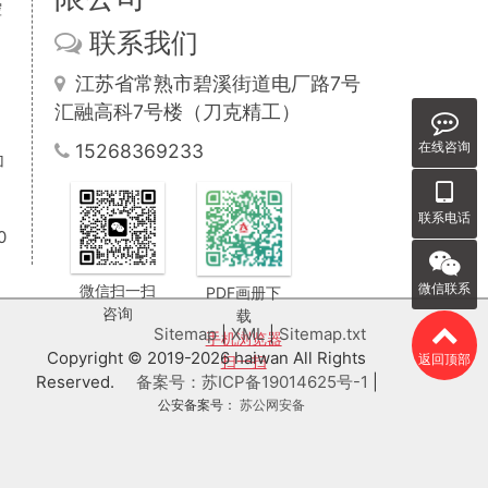
控
联系我们
江苏省常熟市碧溪街道电厂路7号
汇融高科7号楼（刀克精工）
在线咨询
15268369233
加
联系电话
0
微信联系
微信扫一扫
PDF画册下
咨询
载
Sitemap
|
XML
|
Sitemap.txt
手机浏览器
Copyright © 2019-2026 haiwan All Rights
返回顶部
扫一扫
Reserved.
备案号：苏ICP备19014625号-1
|
公安备案号：
苏公网安备
32058102002097号